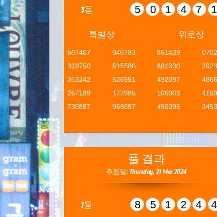
50147
3등
특별상
위로상
587467
046783
851439
070
319750
515580
881330
202
353242
526951
492097
486
267189
177985
105903
416
730887
968057
490395
345
풀 결과
추첨일: Thursday, 21 Mar 2024
85124
1등