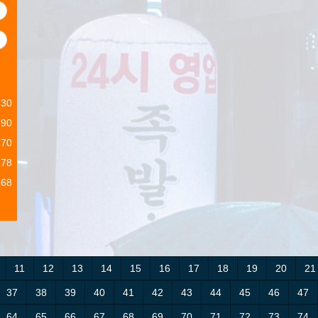
7
8
630
690
170
178
568
11
12
13
14
15
16
17
18
19
20
21
37
38
39
40
41
42
43
44
45
46
47
64
65
66
67
68
69
70
71
72
73
74