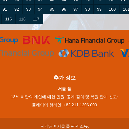
91
92
93
94
95
96
97
98
99
100
10
115
116
117
추가 정보
서울 풀
18세 미만의 개인에 대한 민원, 공개 질의 및 복권 판매 신고:
플레이어 핫라인: +82 211 1206 000
저작권 © 서울 풀 판권 소유.