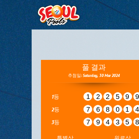
풀 결과
추첨일: Saturday, 30 Mar 2024
12259
1등
76801
2등
79435
3등
특별상
위로상