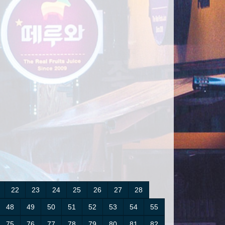
22
23
24
25
26
27
28
48
49
50
51
52
53
54
55
75
76
77
78
79
80
81
82