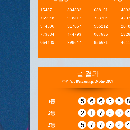
154371
304832
688161
489
765948
918412
353204
420
944596
317867
535212
204
773584
444793
067536
132
054489
298647
856621
461
풀 결과
추첨일: Wednesday, 27 Mar 2024
56625
1등
21720
2등
57772
3등