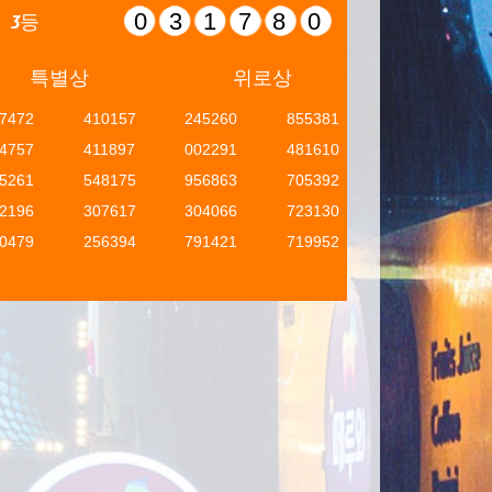
031780
3등
특별상
위로상
7472
410157
245260
855381
4757
411897
002291
481610
5261
548175
956863
705392
2196
307617
304066
723130
0479
256394
791421
719952