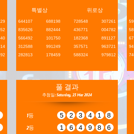
특별상
위로상
229
644107
688198
728548
307261
59
952
835626
882444
436771
004782
58
940
566492
101750
182368
891127
67
014
312588
991249
357571
963721
94
292
282813
178459
588324
979812
74
풀 결과
추첨일: Saturday, 23 Mar 2024
8
523418
1등
5
164986
2등