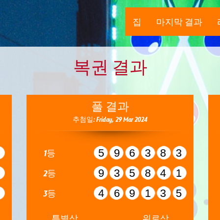
집
마지막 결과
복권 결과
풀 결과
추첨일: Friday, 29 Mar 2024
9
596383
1등
4
935841
2등
8
469135
3등
특별상
위로상