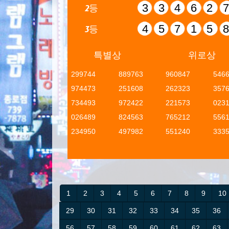
33462
2등
45715
3등
특별상
위로상
299744
889763
960847
546
974473
251608
262323
357
734493
972422
221573
023
026489
824563
765212
556
234950
497982
551240
333
1
2
3
4
5
6
7
8
9
10
29
30
31
32
33
34
35
36
56
57
58
59
60
61
62
63