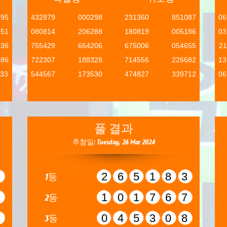
295
432879
000298
231360
851087
06
751
080814
206288
180819
005186
03
836
755429
664206
675006
054655
21
886
722307
188328
714556
226682
13
133
544567
173530
474827
339712
06
풀 결과
추첨일: Tuesday, 26 Mar 2024
8
265183
1등
4
101767
2등
4
045308
3등