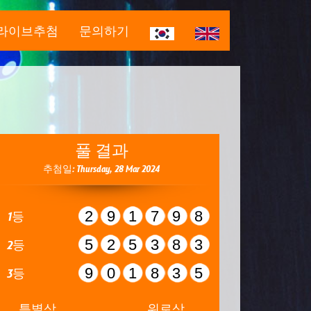
라이브추첨
문의하기
풀 결과
추첨일: Thursday, 28 Mar 2024
291798
1등
525383
2등
901835
3등
특별상
위로상