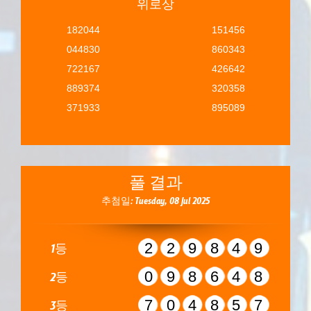
위로상
182044
151456
044830
860343
722167
426642
889374
320358
371933
895089
풀 결과
추첨일: Tuesday, 08 Jul 2025
229849
1등
098648
2등
704857
3등