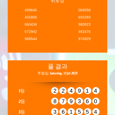
위로상
499646
083058
455806
693283
060434
980923
572942
481676
988544
974829
풀 결과
추첨일: Saturday, 12 Jul 2025
224914
1등
879360
2등
361554
3등