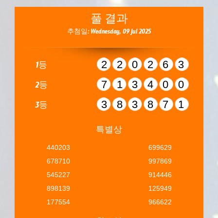
풀 결과
추첨일: Wednesday, 09 Jul 2025
220263
1등
713400
2등
383871
3등
특별상
440203
699629
678710
997869
545227
914446
898139
125949
177554
966622