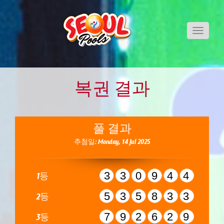
Toggle
navigati
복권 결과
풀 결과
추첨일: Monday, 14 Jul 2025
330944
1등
535833
2등
792629
3등