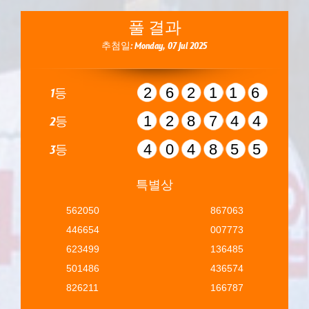
풀 결과
추첨일: Monday, 07 Jul 2025
262116
1등
128744
2등
404855
3등
특별상
562050
867063
446654
007773
623499
136485
501486
436574
826211
166787