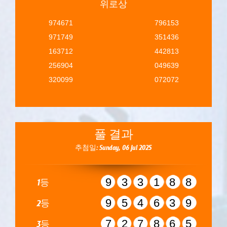
위로상
974671
796153
971749
351436
163712
442813
256904
049639
320099
072072
풀 결과
추첨일: Sunday, 06 Jul 2025
933188
1등
954639
2등
727865
3등