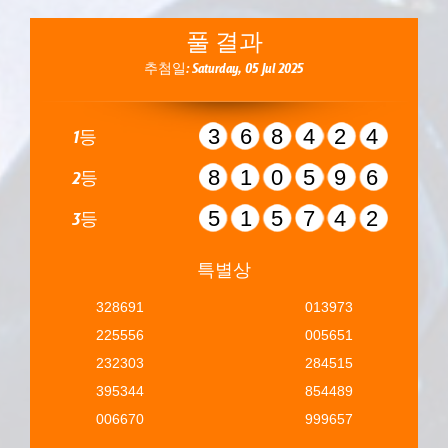
풀 결과
추첨일: Saturday, 05 Jul 2025
368424
1등
810596
2등
515742
3등
특별상
328691
013973
225556
005651
232303
284515
395344
854489
006670
999657