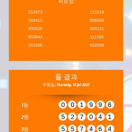
위로상
553972
121519
968413
806658
900620
058121
803843
111595
061566
802058
풀 결과
추첨일: Thursday, 10 Jul 2025
001996
1등
527041
2등
557464
3등