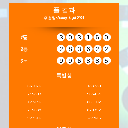
풀 결과
추첨일: Friday, 11 Jul 2025
303160
1등
283622
2등
996885
3등
특별상
661076
183280
745893
965454
122446
867102
275638
829392
927516
284945