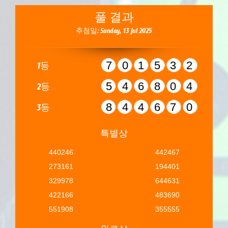
풀 결과
추첨일: Sunday, 13 Jul 2025
701532
1등
546804
2등
844670
3등
특별상
440246
442467
273161
194401
329978
644631
422166
483690
551908
355555