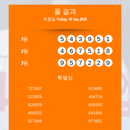
풀 결과
추첨일: Friday, 05 Sep 2025
543951
1등
467518
2등
957229
3등
특별상
737607
813683
223009
406716
826933
609393
480232
641664
027849
877651