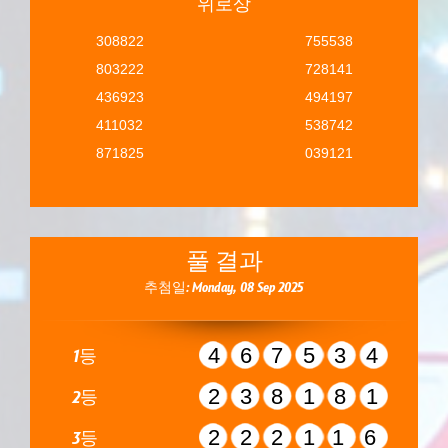
위로상
308822
755538
803222
728141
436923
494197
411032
538742
871825
039121
풀 결과
추첨일: Monday, 08 Sep 2025
467534
1등
238181
2등
222116
3등