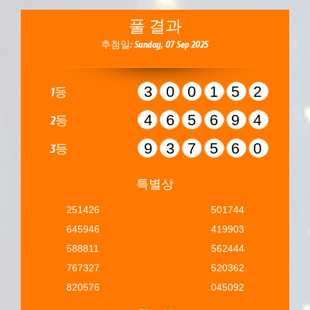
풀 결과
추첨일: Sunday, 07 Sep 2025
300152
1등
465694
2등
937560
3등
특별상
251426
501744
645946
419903
588811
562444
767327
520362
820576
045092