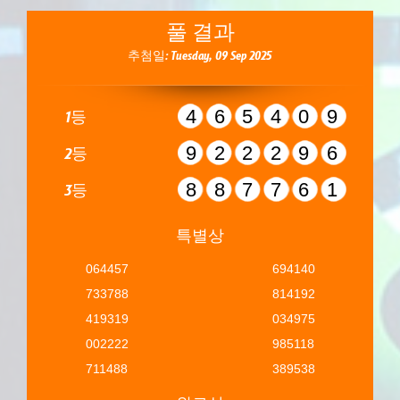
풀 결과
추첨일: Tuesday, 09 Sep 2025
465409
1등
922296
2등
887761
3등
특별상
064457
694140
733788
814192
419319
034975
002222
985118
711488
389538