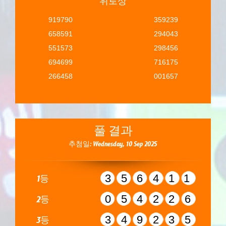
위로상
919790
359239
658591
294043
551573
298456
694699
716175
266458
001657
풀 결과
추첨일: Wednesday, 10 Sep 2025
356411
1등
054226
2등
349235
3등