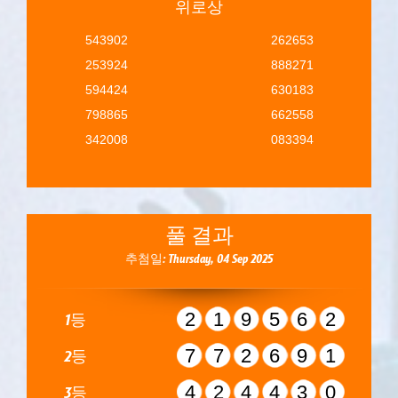
위로상
543902
262653
253924
888271
594424
630183
798865
662558
342008
083394
풀 결과
추첨일: Thursday, 04 Sep 2025
219562
1등
772691
2등
424430
3등