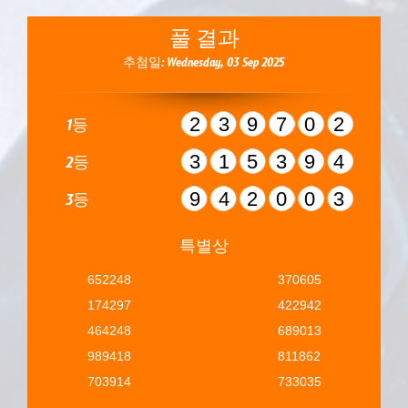
풀 결과
추첨일: Wednesday, 03 Sep 2025
239702
1등
315394
2등
942003
3등
특별상
652248
370605
174297
422942
464248
689013
989418
811862
703914
733035