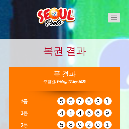
Toggle
navigati
복권 결과
풀 결과
추첨일: Friday, 12 Sep 2025
557531
1등
414669
2등
589201
3등