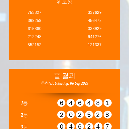
위로상
753827
337629
369259
456472
615860
333929
212248
941276
552152
121337
풀 결과
추첨일: Saturday, 06 Sep 2025
646481
1등
202528
2등
046247
3등