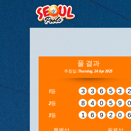
풀 결과
추첨일: Thursday, 24 Apr 2025
33653
1등
84059
2등
16920
3등
특별상
위로상