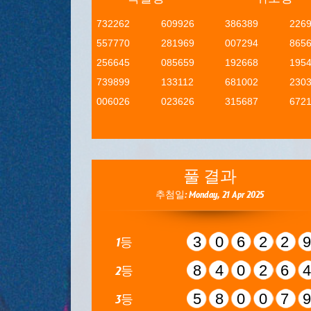
732262
609926
386389
226
557770
281969
007294
865
256645
085659
192668
195
739899
133112
681002
230
006026
023626
315687
672
풀 결과
추첨일: Monday, 21 Apr 2025
30622
1등
84026
2등
58007
3등