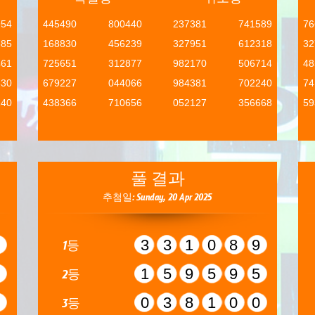
954
445490
800440
237381
741589
76
685
168830
456239
327951
612318
32
461
725651
312877
982170
506714
48
330
679227
044066
984381
702240
74
140
438366
710656
052127
356668
59
풀 결과
추첨일: Sunday, 20 Apr 2025
9
331089
1등
4
159595
2등
9
038100
3등