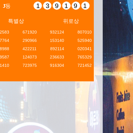
139191
3등
특별상
위로상
2583
671920
932124
807010
7764
290966
153140
525940
8988
422211
892114
020341
9587
124073
236633
765329
1410
723975
916304
721452