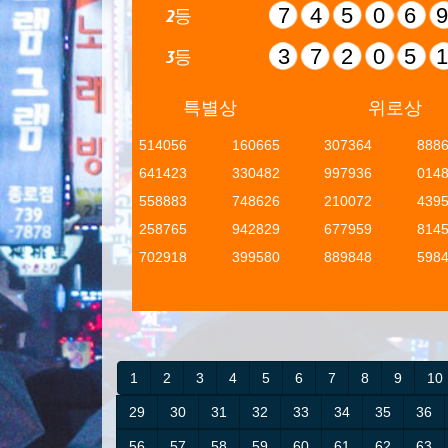
74506
2등
37205
3등
특별상
위로상
514056
160665
307364
888
641423
330482
997936
014
558883
748626
210072
439
258765
942829
677959
814
702918
399580
889848
598
1
2
3
4
5
6
7
8
9
10
29
30
31
32
33
34
35
36
56
57
58
59
60
61
62
63