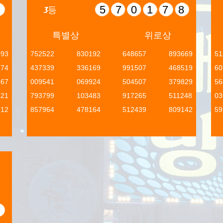
5
570178
3등
특별상
위로상
993
752522
830192
648657
893669
51
774
437339
336169
991507
468519
60
667
009541
069924
504507
379829
56
821
793799
103483
917265
511248
03
312
857964
478164
512439
809142
59
5