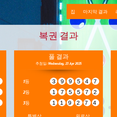
집
마지막 결과
복권 결과
풀 결과
추첨일: Wednesday, 23 Apr 2025
2
399547
1등
0
175572
2등
6
119274
3등
특별상
위로상