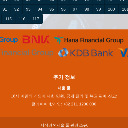
91
92
93
94
95
96
97
98
99
100
10
115
116
117
추가 정보
서울 풀
18세 미만의 개인에 대한 민원, 공개 질의 및 복권 판매 신고:
플레이어 핫라인: +82 211 1206 000
저작권 © 서울 풀 판권 소유.