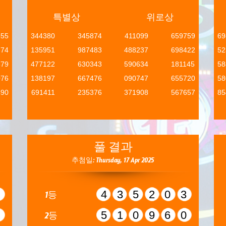
특별상
위로상
655
344380
345874
411099
659759
69
674
135951
987483
488237
698422
52
379
477122
630343
590634
181145
58
076
138197
667476
090747
655720
58
490
691411
235376
371908
567657
85
풀 결과
추첨일: Thursday, 17 Apr 2025
0
435203
1등
4
510960
2등