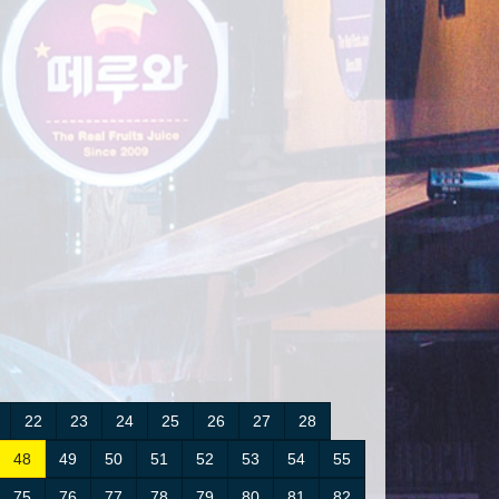
22
23
24
25
26
27
28
48
49
50
51
52
53
54
55
75
76
77
78
79
80
81
82