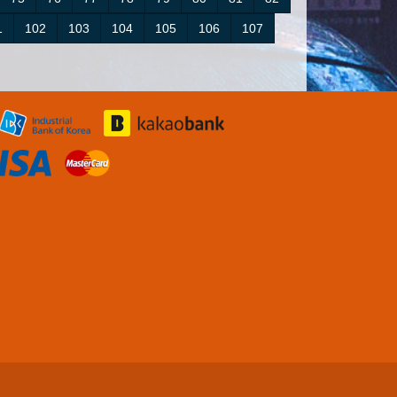
1
102
103
104
105
106
107