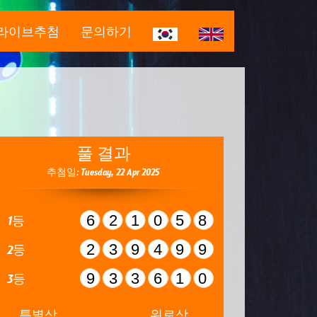
라이브추첨
문의하기
풀 결과
추첨일: Tuesday, 22 Apr 2025
621058
1등
239499
2등
933610
3등
특별상
위로상