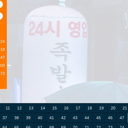
9
1
624
818
547
500
473
11
12
13
14
15
16
17
18
19
20
21
37
38
39
40
41
42
43
44
45
46
47
64
65
66
67
68
69
70
71
72
73
74