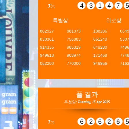
43147
3등
특별상
위로상
802927
881073
188286
064
830361
756883
661240
550
914335
985319
648280
749
949618
903974
171468
774
052200
770000
946956
716
풀 결과
추첨일: Tuesday, 15 Apr 2025
62626
1등