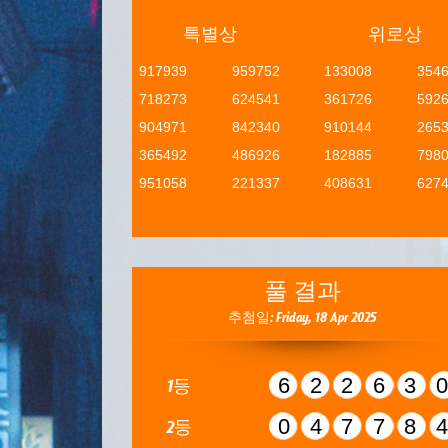
특별상
위로상
917939
959752
133008
354
718273
624541
361726
592
904971
842340
910144
265
365492
486926
182885
798
951058
221337
408631
627
풀 결과
추첨일: Friday, 18 Apr 2025
62263
1등
04778
2등