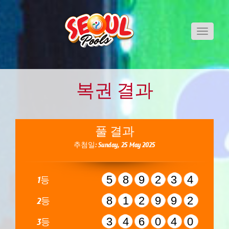
Toggle
navigati
복권 결과
풀 결과
추첨일: Sunday, 25 May 2025
589234
1등
812992
2등
346040
3등