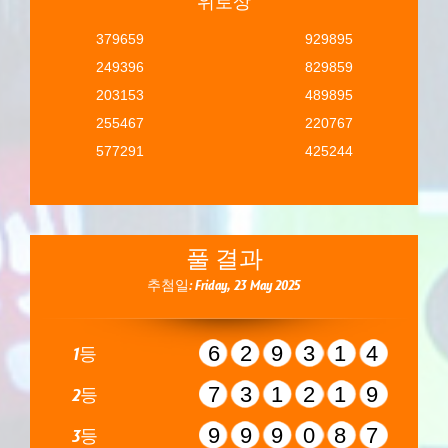
위로상
379659
929895
249396
829859
203153
489895
255467
220767
577291
425244
풀 결과
추첨일: Friday, 23 May 2025
629314
1등
731219
2등
999087
3등