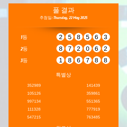
풀 결과
추첨일: Thursday, 22 May 2025
258563
1등
872062
2등
186788
3등
특별상
352989
141439
105126
359861
997134
551365
111328
777919
547215
763485