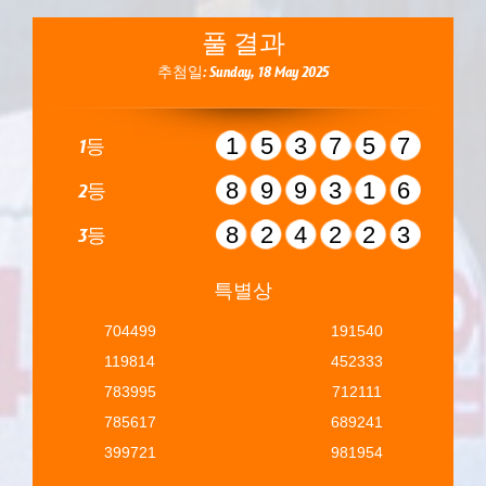
풀 결과
추첨일: Sunday, 18 May 2025
153757
1등
899316
2등
824223
3등
특별상
704499
191540
119814
452333
783995
712111
785617
689241
399721
981954