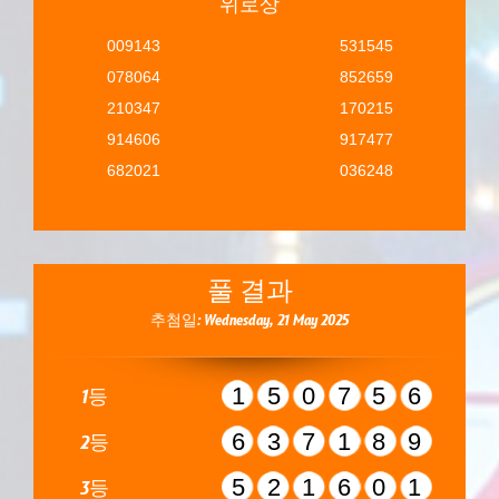
위로상
009143
531545
078064
852659
210347
170215
914606
917477
682021
036248
풀 결과
추첨일: Wednesday, 21 May 2025
150756
1등
637189
2등
521601
3등