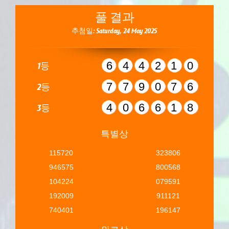
풀 결과
추첨일: Saturday, 24 May 2025
644210
1등
779076
2등
406618
3등
특별상
115720
323806
946575
800568
104224
079591
192009
911121
740401
196147