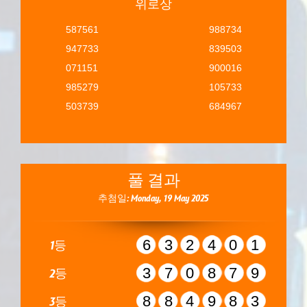
위로상
587561
988734
947733
839503
071151
900016
985279
105733
503739
684967
풀 결과
추첨일: Monday, 19 May 2025
632401
1등
370879
2등
884983
3등