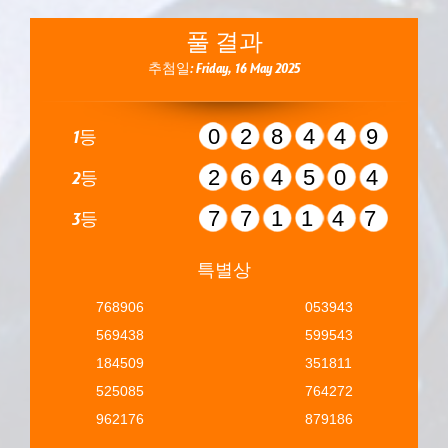
풀 결과
추첨일: Friday, 16 May 2025
028449
1등
264504
2등
771147
3등
특별상
768906
053943
569438
599543
184509
351811
525085
764272
962176
879186