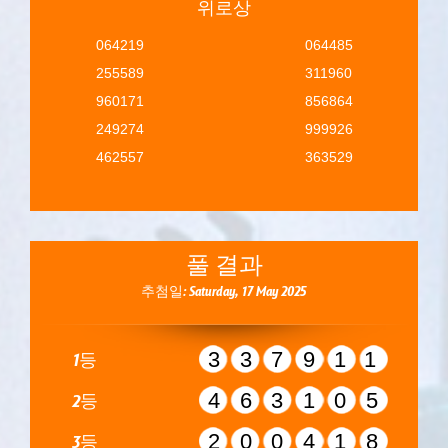
위로상
064219
064485
255589
311960
960171
856864
249274
999926
462557
363529
풀 결과
추첨일: Saturday, 17 May 2025
337911
1등
463105
2등
200418
3등