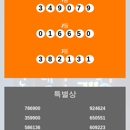
349079
2등
016650
3등
382131
특별상
786900
924624
359900
650551
586136
609223