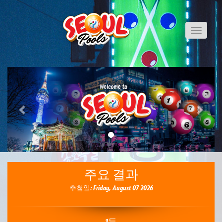
Toggle
navigati
Previous
Next
주요 결과
추첨일: Friday, August 07 2026
1등