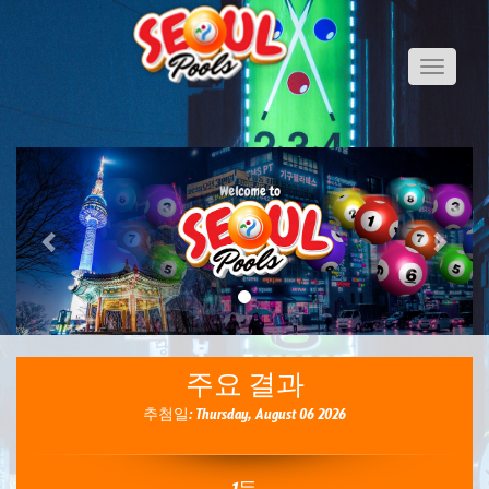
Toggle
navigati
Previous
Next
주요 결과
추첨일: Thursday, August 06 2026
1등