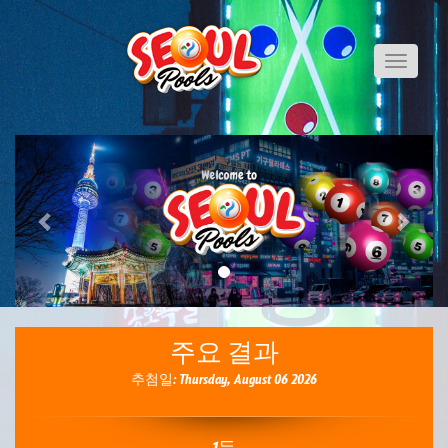
Toggle
navigati
Previous
Next
주요 결과
추첨일: Thursday, August 06 2026
1등