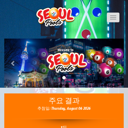
Toggle
navigati
Previous
Next
주요 결과
추첨일: Thursday, August 06 2026
1등