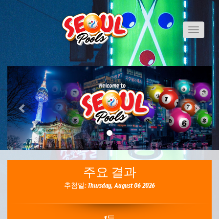
Toggle
navigati
Previous
Next
주요 결과
추첨일: Thursday, August 06 2026
1등