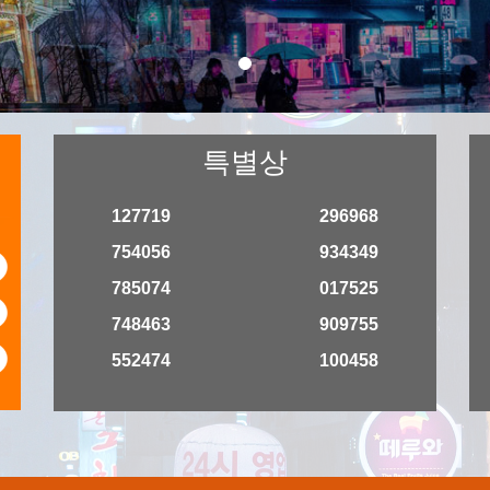
특별상
127719
296968
754056
934349
6
785074
017525
0
748463
909755
7
552474
100458