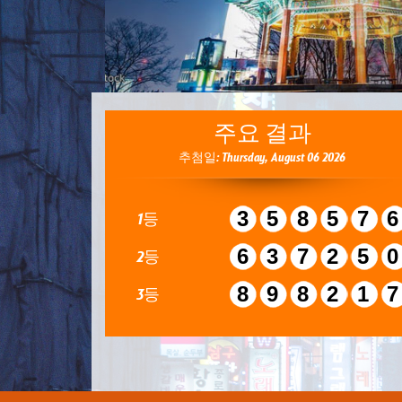
주요 결과
추첨일: Thursday, August 06 2026
35857
1등
63725
2등
89821
3등