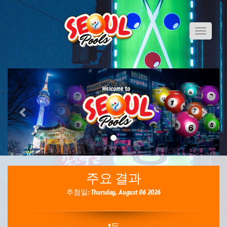
Toggle
navigati
Previous
Next
주요 결과
추첨일: Thursday, August 06 2026
1등