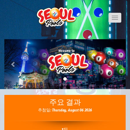
Toggle
navigati
Previous
Next
주요 결과
추첨일: Thursday, August 06 2026
1등