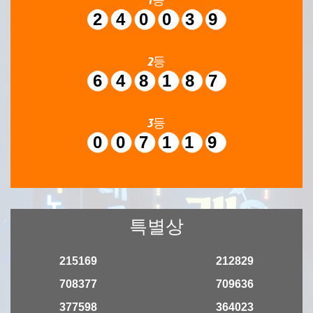
240039
2등
648187
3등
007119
특별상
215169
212829
708377
709636
377598
364023