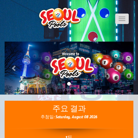
Toggle
navigati
Previous
Next
주요 결과
추첨일: Saturday, August 08 2026
1등