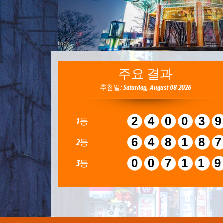
주요 결과
추첨일: Saturday, August 08 2026
24003
1등
64818
2등
00711
3등