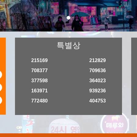
특별상
215169
212829
708377
709636
9
377598
364023
7
163971
939236
9
772480
404753