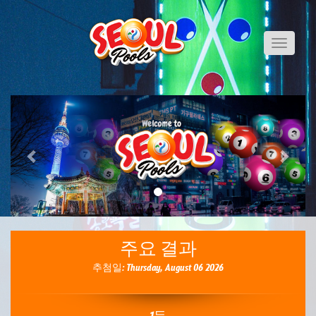
Toggle
navigati
Previous
Next
주요 결과
추첨일: Thursday, August 06 2026
1등