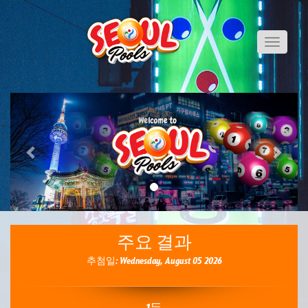
Toggle
navigati
Previous
Next
주요 결과
추첨일: Wednesday, August 05 2026
1등