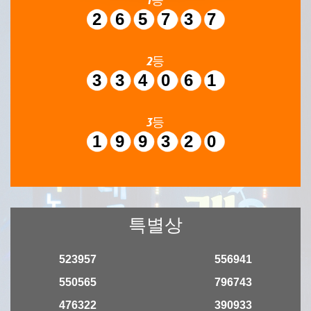
265737
2등
334061
3등
199320
특별상
523957
556941
550565
796743
476322
390933