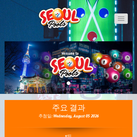
Toggle
navigati
Previous
Next
주요 결과
추첨일: Wednesday, August 05 2026
1등