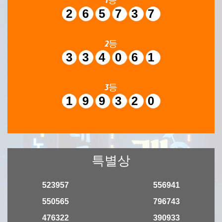
265737
2등
334061
3등
199320
특별상
523957
556941
550565
796743
476322
390933