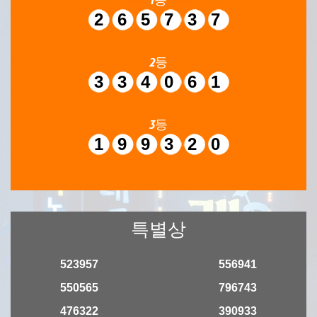
265737
2등
334061
3등
199320
특별상
523957
556941
550565
796743
476322
390933