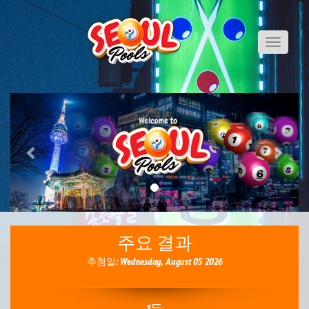
Toggle
navigati
Previous
Next
주요 결과
추첨일: Wednesday, August 05 2026
1등