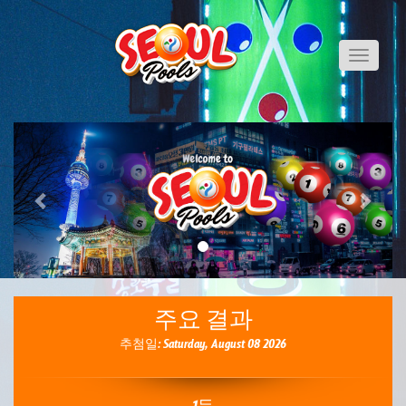
Toggle
navigati
Previous
Next
주요 결과
추첨일: Saturday, August 08 2026
1등