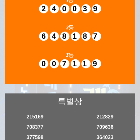
240039
2등
648187
3등
007119
특별상
215169
212829
708377
709636
377598
364023