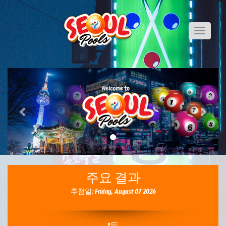
Toggle
navigati
Previous
Next
주요 결과
추첨일: Friday, August 07 2026
1등