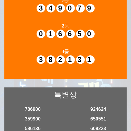
349079
2등
016650
3등
382131
특별상
786900
924624
359900
650551
586136
609223